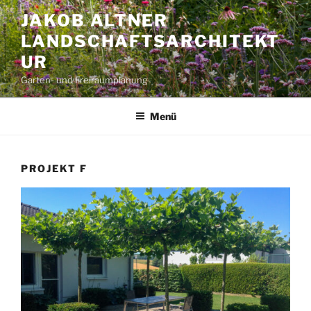
Zum
JAKOB ALTNER
Inhalt
LANDSCHAFTSARCHITEKT
springen
UR
Garten- und Freiraumplanung
Menü
PROJEKT F